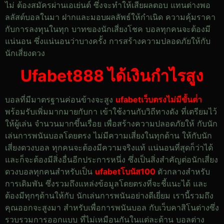
ไม่ ต้องสมัครผ่านเอเย่นต์ ซึ่งจะทำให้เสียผลตอบ แทนต่างพอ
ลลัสต์บอลในมา ฝากและมอบผลลัพธ์ให้กำเนิด ความคุ้มราคา
กับการลงทุนในทุก บาทของนักเสี่ยงโชค บอลทุกคนจะต้องมี
แน่นอน ซึ่งแน่นอนว่าบางครั้ง การสร้างความปลอดภัยให้กับ
นักเสี่ยงดวง
Ufabet888
ได้เงินกำไรสูง
บอลที่มีมาตรฐานค่อนข้างจะสูง
ufabetเว็บตรงไม่มีขั้นต่ํา
พร้อมรับเพิ่มมากมายกับกา เข้าใช้งานกับวิถีทางดัง ที่เตรียมไว้
ให้ผู้เล่น จำนวนมากขึ้นเรื่อย เพื่อสร้างความปลอดภัยให้ กับนัก
เล่นการพนันบอลโดยตรง ไม่มีความเสี่ยงในทุกด้าน ให้กับนัก
เสี่ยงดวงบอล ทุกคนจะต้องมีความจริงแท้ แน่นอนที่สุดก็ว่าได้
และก็จะต้องมีสิ่งอื่นอีกประการหนึ่ง ซึ่งเป็นสิ่งสำคัญต่อนักเสี่ยง
ดวงบอลทุกคนสำหรับเป็น
ufabetโบนัส100
ตัวกลางสำหรับ
การเดิมพัน ซึ่งรวมถึงแหล่งข้อมูลโดยตรงที่จะชี้แนะได้ และ
ต้องมีทุกๆด้านให้กับ นักเล่นการพนันอย่างดีเยี่ยม เรานี้รวมถึง
คุณออกจะสูงมา สำหรับเพื่อการพนันบอล กับเว็บคาสิโนต่างซึ่ง
รวบรวมการออกแบบ ที่ไม่เหมือนกันในแต่ละด้าน บอลต่าง