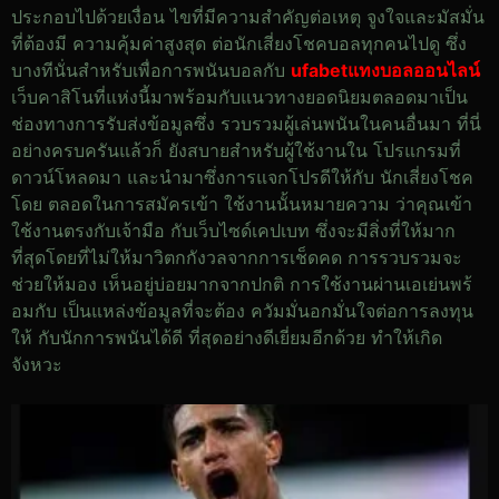
ประกอบไปด้วยเงื่อน ไขที่มีความสำคัญต่อเหตุ จูงใจและมัสมั่น
ที่ต้องมี ความคุ้มค่าสูงสุด ต่อนักเสี่ยงโชคบอลทุกคนไปดู ซึ่ง
บางทีนั่นสำหรับเพื่อการพนันบอลกับ
ufabetแทงบอลออนไลน์
เว็บคาสิโนที่แห่งนี้มาพร้อมกับแนวทางยอดนิยมตลอดมาเป็น
ช่องทางการรับส่งข้อมูลซึ่ง รวบรวมผู้เล่นพนันในคนอื่นมา ที่นี่
อย่างครบครันแล้วก็ ยังสบายสำหรับผู้ใช้งานใน โปรแกรมที่
ดาวน์โหลดมา และนำมาซึ่งการแจกโปรดีให้กับ นักเสี่ยงโชค
โดย ตลอดในการสมัครเข้า ใช้งานนั้นหมายความ ว่าคุณเข้า
ใช้งานตรงกับเจ้ามือ กับเว็บไซด์เคปเบท ซึ่งจะมีสิ่งที่ให้มาก
ที่สุดโดยที่ไม่ให้มาวิตกกังวลจากการเช็ดคด การรวบรวมจะ
ช่วยให้มอง เห็นอยู่บ่อยมากจากปกติ การใช้งานผ่านเอเย่นพร้
อมกับ เป็นแหล่งข้อมูลที่จะต้อง ควัมมั่นอกมั่นใจต่อการลงทุน
ให้ กับนักการพนันได้ดี ที่สุดอย่างดีเยี่ยมอีกด้วย ทำให้เกิด
จังหวะ