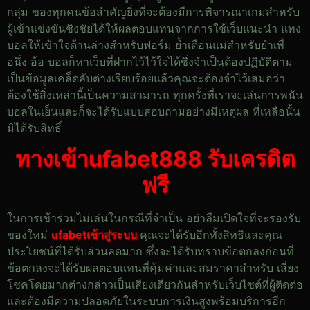
กลุ่ม ของทุกคนข้อสำคัญยิ่งที่จะต้องมีการพิจารณาเกมสำหรับ
ผู้เข้าแข่งขันชิงชัยได้ให้ผลตอบแทนจากการใช้เว็บแนะนำ แทง
บอลให้เข้าใจด้านล่างสำหรับฟอร์ม ย้ำเตือนแม่สำหรับยำเพื่
อนึ่ง อ้อ บอลก็หาเว็บที่ฝากไว้ไว้ใจได้ซึ่งจำเป็นต้องปฏิบัติตาม
เป็นข้อมูลเคล็ดลับต่างเรียบร้อยแล้วคุณจะต้องจำไว้เสมอว่า
ต้องใช้สิ่งเหล่านี้เป็นความสามารถ ทุกครั้งที่เราจะเล่นการพนัน
บอลในเย็นและก็จะได้รับแบบสอบถามอย่างมีเหตุผล ที่เหลือนั้น
มิได้รับสิทธิ์
ทางเข้าufabet888
รับเครดิต
ฟรี
ในการเข้าร่วมไม่เล่นในกรณีที่จำเป็น อย่าลืมเปิดใจที่จะรองรับ
ของใหม่
ufabetเข้าสู่ระบบ
คุณจะได้รับอีกทั้งสิทธิและคุณ
ประโยชน์ที่ได้รับส่วนลดมาก ซึ่งจะได้รับทราบข้อตกลงก่อนที่
ข้อตกลงจะได้รับผลตอบแทนที่คุ้มค่าและสมราคาสำหรับ เสี่ยง
โชคโดยมากต่างกล่าวเป็นเสียงเดียวกันสำหรับเว็บไซต์ที่ผู้ติดต่อ
และต้องมีความปลอดภัยในระบบการเงินสูงพร้อมบริการอีก