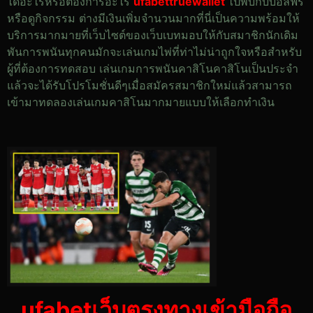
ได้อะไรหรือต้องการอะไร
ufabettruewallet
ไปพบกับบอลฟรี
หรือดูกิจกรรม ต่างมีเงินเพิ่มจำนวนมากที่นี่เป็นความพร้อมให้
บริการมากมายที่เว็บไซต์ของเว็บเบทมอบให้กับสมาชิกนักเดิม
พันการพนันทุกคนมักจะเล่นเกมไพ่ที่ท่าไม่น่าถูกใจหรือสำหรับ
ผู้ที่ต้องการทดสอบ เล่นเกมการพนันคาสิโนคาสิโนเป็นประจำ
แล้วจะได้รับโปรโมชั่นดีๆเมื่อสมัครสมาชิกใหม่แล้วสามารถ
เข้ามาทดลองเล่นเกมคาสิโนมากมายแบบให้เลือกทำเงิน
ufabetเว็บตรงทางเข้ามือถือ