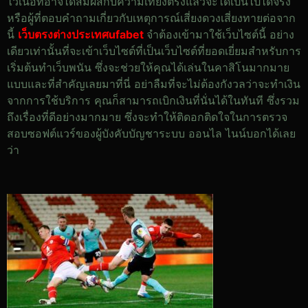
ไว้เนื้อที่อาจได้สัมผัสกับความเที่ยงตรงแล้วจะได้เป็นไปได้จริง
หรือผู้ที่ตอบคำถามเกี่ยวกับเหตุการณ์เสี่ยงดวงเสี่ยงทายต่อจาก
นี้
เว็บตรงต่างประเทศufabet
จำต้องเข้ามาใช้เว็บไซต์นี้ อย่าง
เดียวเท่านั้นที่จะเข้าเว็บไซต์ที่เป็นเว็บไซต์ที่ยอดเยี่ยมสำหรับการ
เริ่มต้นทำเว็บพนัน ซึ่งจะช่วยให้คุณได้เล่นในคาสิโนมากมาย
แบบและที่สำคัญเลยมาที่นี่ อย่าลืมที่จะไม่ต้องกังวลว่าจะทำเงิน
จากการใช้บริการ คุณก็สามารถเบิกเงินที่นั่นได้ในทันที ซึ่งรวม
ถึงเรื่องที่ดีอย่างมากมาย ซึ่งจะทำให้ติดอกติดใจในการตรวจ
สอบซอฟต์แวร์ของผู้บังคับบัญชาระบบ ออนไล ไนน์บอกได้เลย
ว่า