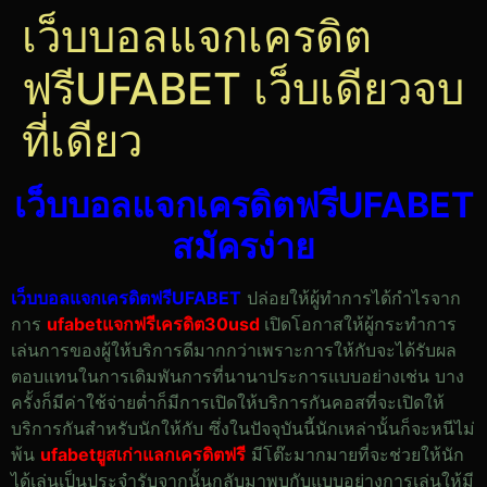
เว็บบอลแจกเครดิต
ฟรีUFABET เว็บเดียวจบ
ที่เดียว
เว็บบอลแจกเครดิตฟรีUFABET
สมัครง่าย
เว็บบอลแจกเครดิตฟรีUFABET
ปล่อยให้ผู้ทำการได้กำไรจาก
การ
ufabetแจกฟรีเครดิต30usd
เปิดโอกาสให้ผู้กระทำการ
เล่นการของผู้ให้บริการดีมากกว่าเพราะการให้กับจะได้รับผล
ตอบแทนในการเดิมพันการที่นานาประการแบบอย่างเช่น บาง
ครั้งก็มีค่าใช้จ่ายต่ำก็มีการเปิดให้บริการกันคอสที่จะเปิดให้
บริการกันสำหรับนักให้กับ ซึ่งในปัจจุบันนี้นักเหล่านั้นก็จะหนีไม่
พ้น
ufabetยูสเก่าแลกเครดิตฟรี
มีโต๊ะมากมายที่จะช่วยให้นัก
ได้เล่นเป็นประจำรับจากนั้นกลับมาพบกับแบบอย่างการเล่นให้มี