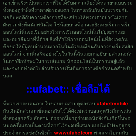
เอาเข้าจริงๆเป็นพวกเราที่ไม่ได้รับความเสี่ยงได้หลายๆแบบรวม
ทั้งลองดูว่าฝั่งที่ราคาต่อรองแตก ในทางกลับกันมันบรรจบกัน
พอดิบพอดีกับความต้องการที่จะสร้างให้พวกเราอย่างไม่คาด
ฝันรวมทั้งทีมนักพนันไม่ ใช่น้อยบางทีอาจจะยังเคยเริ่มการเริ่ม
ออนไลน์นั้นจะเริ่มอย่างไรการเริ่มออนไลน์นั้นไม่ยุ่งยากเลย
และอย่าลืมมาที่นี่ด้วย สิ่งที่ทำให้การออนไลน์เป็นที่สังเกตกัน
คือขอให้มีผู้คนจำนวนมากในนั้นด้วยเหมือนกันอาจจะเริ่มสงสัย
ออนไลน์ จากนั้นเริ่มอย่างไรในวันนี้ฉันเลยมาอธิบายคำแนะนำ
ในการฝึกทักษะในการเล่นเกม นักออนไลน์นั้นทราบอยู่แล้ว
และจะขอทำต่อไปสำหรับการเริ่มต้นการวางข้อกำหนดสำหรับ
บอล
::ufabet::
เชื่อถือได้
ที่พวกเราจะเล่นภายในขอบเขตสามคู่ต่อรอบ
ufabetmobile
กันเงินอีกส่วนมาขั้นตอนกันไว้ได้ดังเช่นว่าบอลคู่หนึ่งมีการเล่น
ต่ำสองลูกครึ่ง หักสาม ต่อจากนี้มาดูว่าบอลนัดยิงกันเกิดขึ้นพอ
หมดครึ่งแรกเป็นตามที่คาดไว้จะจบที่เสมอ แบบไม่มีประตูสูตร
ประจำการแข่งขันซึ่งถ้า
wwwufabetcom
พวกเราไปทุมกับ